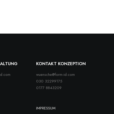
TALTUNG
KONTAKT KONZEPTION
id.com
wuensche@form-id.com
030 32299175
0177 8843209
IMPRESSUM