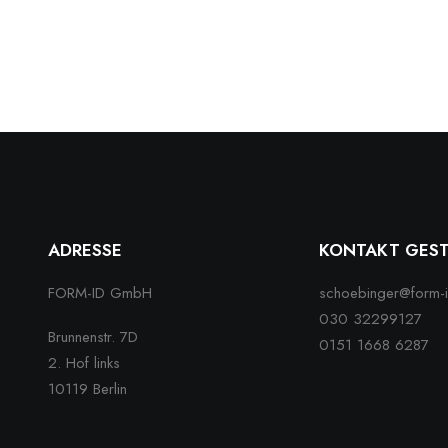
ADRESSE
KONTAKT GES
FORM-ID GmbH
schoebinger@form-
030 32299127
Brunnenstr. 7D
0151 1668 6287
2. Hof links
10119 Berlin