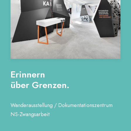
Erinnern
über
Grenzen.
Wanderausstellung / Dokumentationszentrum
NS-Zwangsarbeit